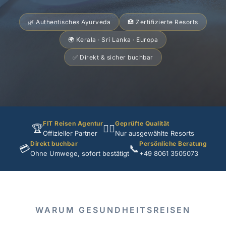
🌿 Authentisches Ayurveda
🏥 Zertifizierte Resorts
🌍 Kerala · Sri Lanka · Europa
✅ Direkt & sicher buchbar
FIT Reisen Agentur
Geprüfte Qualität
🏆
🧘‍♀️
Offizieller Partner
Nur ausgewählte Resorts
Direkt buchbar
Persönliche Beratung
💳
📞
Ohne Umwege, sofort bestätigt
+49 8061 3505073
WARUM GESUNDHEITSREISEN